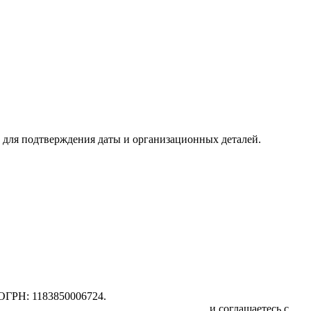
для подтверждения даты и организационных деталей.
ОГРН: 1183850006724.
отку персональных данных физических лиц
и соглашаетесь с
Пол