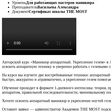
Уровень
Для работающих мастеров маникюра
Преподаватель
Васильева Александра
Документ
Сертификат школы THE MOST
Авторский курс «Маникюр аппаратный. Укрепление гелем» в 
освоить аппаратную технику и уверенно работать с гелевыми 
На курсе вы изучите две востребованные техники: аппаратный
быстро, аккуратно и атравматично, а укрепление гелем помога
Обучение проходит в формате 1-дневного интенсива: теория, п
аппаратом, правильной последовательности, минимальному п
Хотите освоить аппаратный маникюр и укрепление ногтей гел
Оставьте заявку — администратор Академии THE MOST подскаж