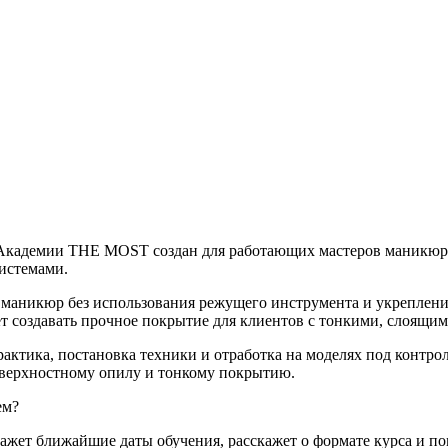
Академии THE MOST создан для работающих мастеров маникюра
системами.
 маникюр без использования режущего инструмента и укрепление
ет создавать прочное покрытие для клиентов с тонкими, слоящи
рактика, постановка техники и отработка на моделях под контро
оверхностному опилу и тонкому покрытию.
ем?
ет ближайшие даты обучения, расскажет о формате курса и по