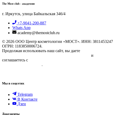
The Most club - академия
г. Иркутск, улица Байкальская 346/4
+7-9041-200-887
Whats App
academy@themostclub.ru
© 2026 ООО Центр косметологии «МОСТ». ИНН: 3811453247
ОГРН: 1183850006724.
Продолжая использовать наш сайт, вы даете
Согласие на
обработку персональных данных физических лиц
и
соглашаетесь с
Политикой в отношении обработки
персональных данных
.
Лицензия №ЛО35-01220-38/04594498 от 18.03.2026
Мы в соцсетях
Telegram
В Контакте
Дзен
Документы