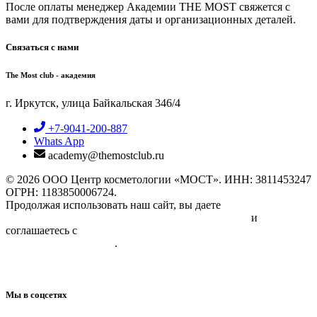
После оплаты менеджер Академии THE MOST свяжется с
вами для подтверждения даты и организационных деталей.
Связаться с нами
The Most club - академия
г. Иркутск, улица Байкальская 346/4
+7-9041-200-887
Whats App
academy@themostclub.ru
© 2026 ООО Центр косметологии «МОСТ». ИНН: 3811453247
ОГРН: 1183850006724.
Продолжая использовать наш сайт, вы даете
Согласие на
обработку персональных данных физических лиц
и
соглашаетесь с
Политикой в отношении обработки
персональных данных
.
Лицензия №ЛО35-01220-38/04594498 от 18.03.2026
Мы в соцсетях